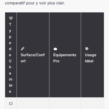
comparatif pour y voir plus clair.
💡
T
y
p
e
d
📏
💼
🎯
e
Surface/Conf
Équipements
Usage
C
ort
Pro
Idéal
h
a
m
br
e
Cl