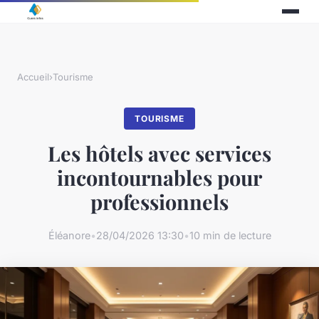
Accueil
›
Tourisme
TOURISME
Les hôtels avec services
incontournables pour
professionnels
Éléanore
•
28/04/2026 13:30
•
10 min de lecture