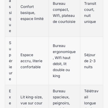
a
Bureau
Transit
s
Confort
compact,
court,
si
basique,
Wifi, plateau
nuit
q
espace limité
de courtoisie
unique
u
e
S
Bureau
u
ergonomique
p
Espace
Séjour
, Wifi haut
ér
accru, literie
de 2-3
débit, lit
ie
confortable
nuits
double ou
ur
king
e
E
Bureau
Télétrav
x
Lit king-size,
spacieux,
ail
e
vue sur cour
peignoirs,
longue