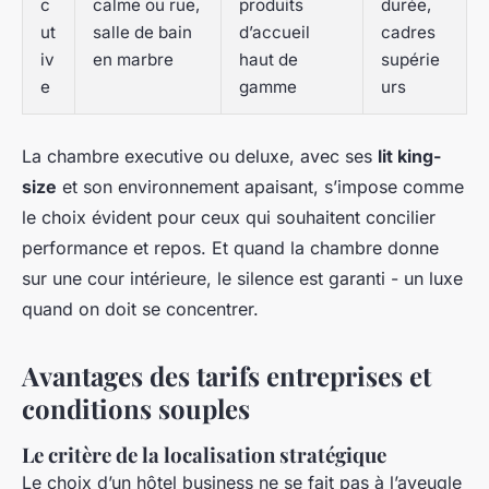
c
calme ou rue,
produits
durée,
ut
salle de bain
d’accueil
cadres
iv
en marbre
haut de
supérie
e
gamme
urs
La chambre executive ou deluxe, avec ses
lit king-
size
et son environnement apaisant, s’impose comme
le choix évident pour ceux qui souhaitent concilier
performance et repos. Et quand la chambre donne
sur une cour intérieure, le silence est garanti - un luxe
quand on doit se concentrer.
Avantages des tarifs entreprises et
conditions souples
Le critère de la localisation stratégique
Le choix d’un hôtel business ne se fait pas à l’aveugle