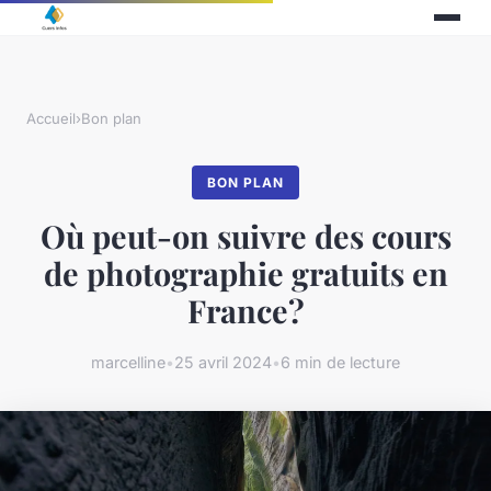
Accueil
›
Bon plan
BON PLAN
Où peut-on suivre des cours
de photographie gratuits en
France?
marcelline
•
25 avril 2024
•
6 min de lecture