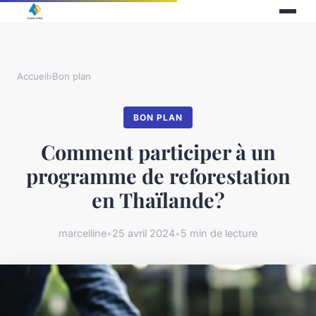
Accueil
›
Bon plan
BON PLAN
Comment participer à un
programme de reforestation
en Thaïlande?
marcelline
•
25 avril 2024
•
5 min de lecture