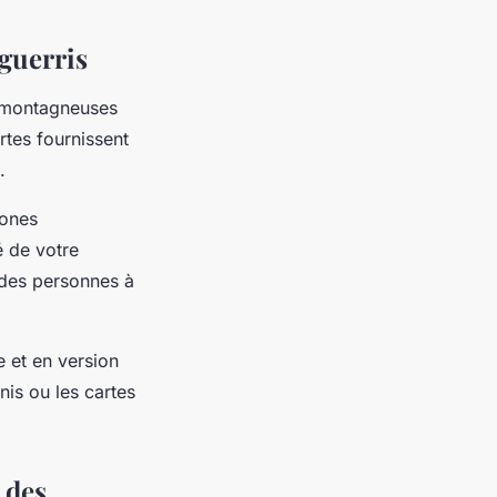
guerris
s montagneuses
rtes fournissent
.
zones
é de votre
 des personnes à
e et en version
nis ou les cartes
 des