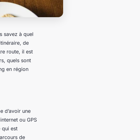
s savez à quel
itinéraire, de
e route, il est
rs, quels sont
ng en région
le d’avoir une
 internet ou GPS
 qui est
parcours de