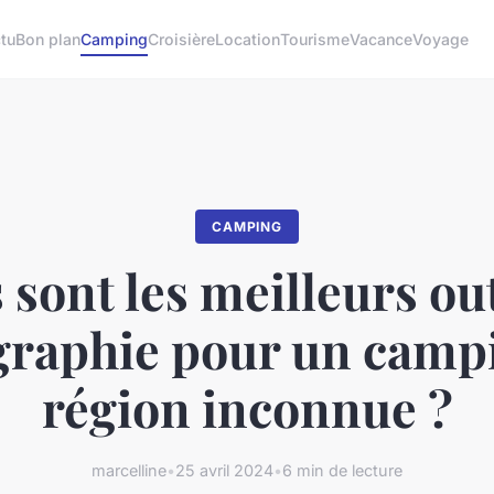
tu
Bon plan
Camping
Croisière
Location
Tourisme
Vacance
Voyage
CAMPING
 sont les meilleurs out
graphie pour un camp
région inconnue ?
marcelline
•
25 avril 2024
•
6 min de lecture