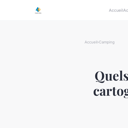
Accueil
Ac
Accueil
›
Camping
Quels
carto