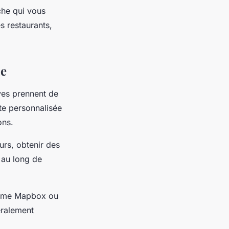
che qui vous
s restaurants,
ue
ves prennent de
te personnalisée
ons.
urs, obtenir des
 au long de
comme Mapbox ou
éralement