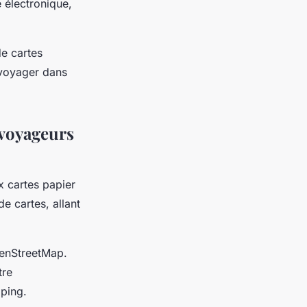
e électronique,
e cartes
 voyager dans
 voyageurs
x cartes papier
e cartes, allant
penStreetMap.
tre
mping.