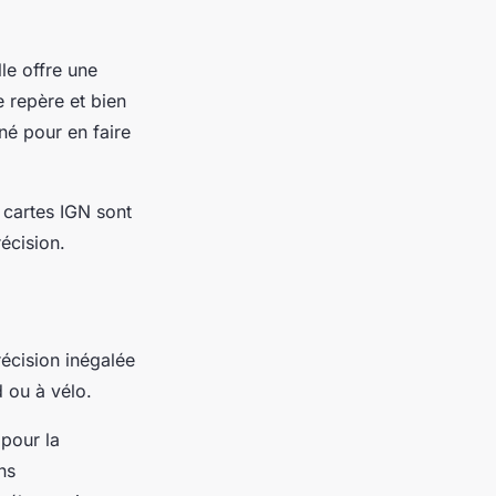
le offre une
e repère et bien
né pour en faire
s cartes IGN sont
écision.
récision inégalée
 ou à vélo.
pour la
ns