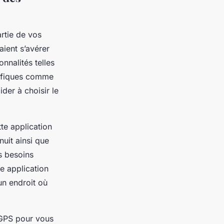
rtie de vos
aient s’avérer
onnalités telles
écifiques comme
der à choisir le
tte application
uit ainsi que
s besoins
te application
un endroit où
 GPS pour vous