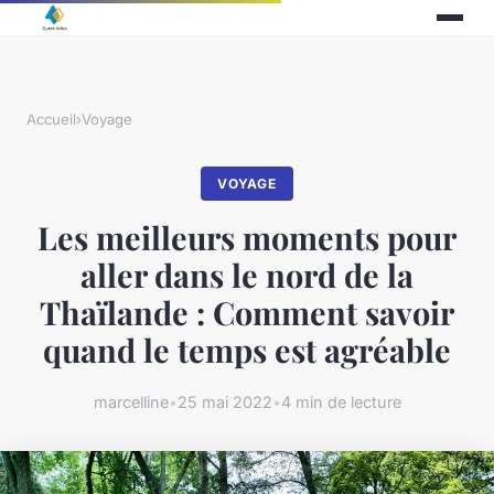
Accueil
›
Voyage
VOYAGE
Les meilleurs moments pour
aller dans le nord de la
Thaïlande : Comment savoir
quand le temps est agréable
marcelline
•
25 mai 2022
•
4 min de lecture