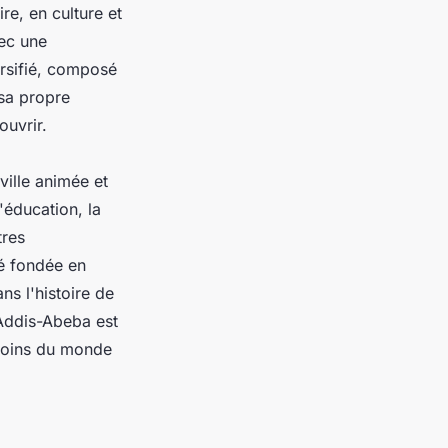
ire, en culture et
vec une
ersifié, composé
 sa propre
ouvrir.
ville animée et
'éducation, la
tres
té fondée en
ns l'histoire de
 Addis-Abeba est
 coins du monde