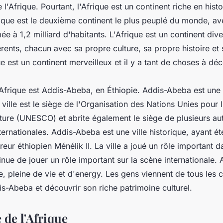
l'Afrique. Pourtant, l'Afrique est un continent riche en histo
rique est le deuxième continent le plus peuplé du monde, a
ée à 1,2 milliard d'habitants. L'Afrique est un continent div
rents, chacun avec sa propre culture, sa propre histoire et
ue est un continent merveilleux et il y a tant de choses à déc
'Afrique est Addis-Abeba, en Éthiopie. Addis-Abeba est une 
ville est le siège de l'Organisation des Nations Unies pour l
lture (UNESCO) et abrite également le siège de plusieurs au
ternationales. Addis-Abeba est une ville historique, ayant é
eur éthiopien Ménélik II. La ville a joué un rôle important da
tinue de jouer un rôle important sur la scène internationale.
te, pleine de vie et d'energy. Les gens viennent de tous les
is-Abeba et découvrir son riche patrimoine culturel.
 de l'Afrique