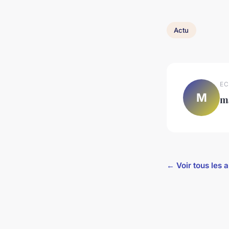
Actu
EC
M
m
← Voir tous les a