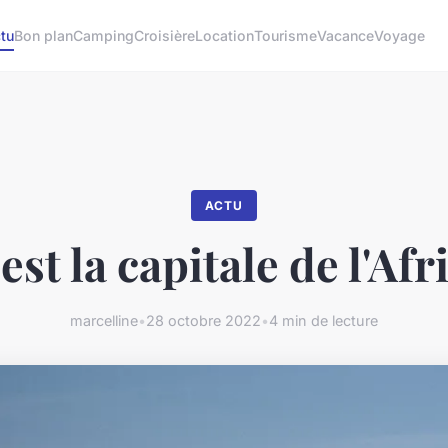
tu
Bon plan
Camping
Croisière
Location
Tourisme
Vacance
Voyage
ACTU
est la capitale de l'Afr
marcelline
•
28 octobre 2022
•
4 min de lecture