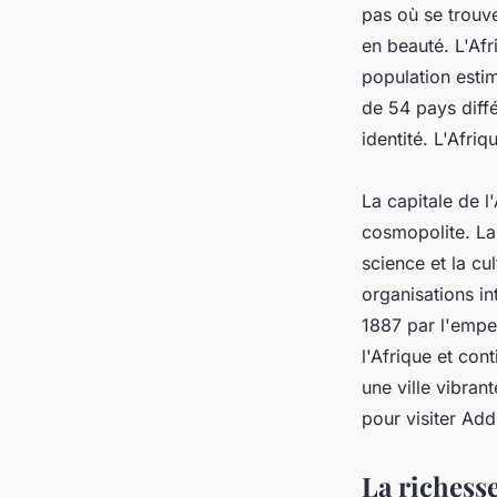
pas où se trouve 
en beauté. L'Af
population estim
de 54 pays diffé
identité. L'Afriq
La capitale de l
cosmopolite. La 
science et la cu
organisations in
1887 par l'emper
l'Afrique et con
une ville vibran
pour visiter Add
La richesse