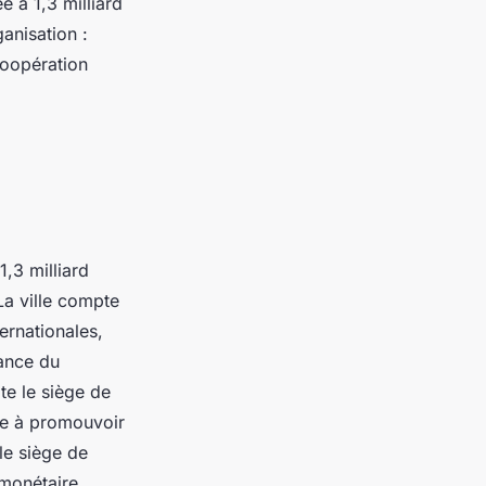
 à 1,3 milliard
ganisation :
coopération
1,3 milliard
La ville compte
ternationales,
sance du
te le siège de
lle à promouvoir
 le siège de
 monétaire