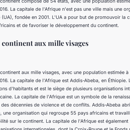
 continent composé de 54 états, avec une population estimée
016. La capitale de l'Afrique n'est pas une ville mais une or
ne (UA), fondée en 2001. L'UA a pour but de promouvoir la 
africains et de favoriser le développement du continent.
e continent aux mille visages
 continent aux mille visages, avec une population estimée à 
016. La capitale de l'Afrique est Addis-Abeba, en Éthiopie. 
ions d'habitants et est le siège de plusieurs organisations in
icaine. La capitale de l'Afrique est un symbole de la renais
 des décennies de violence et de conflits. Addis-Abeba abri
e, une organisation qui regroupe 55 pays africains et travai
bilité sur le continent. La capitale de l'Afrique est également
nisations internationales, dont la Croix-Rouge et le Fonds