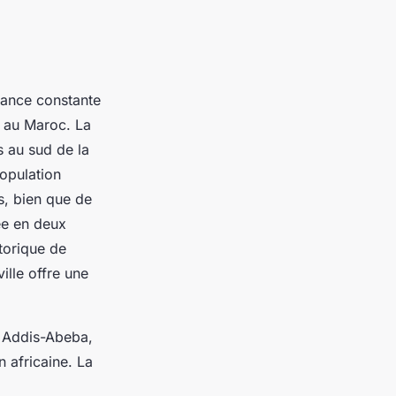
sance constante
, au Maroc. La
s au sud de la
opulation
is, bien que de
sée en deux
storique de
lle offre une
t Addis-Abeba,
n africaine. La