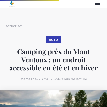
Accueil
›
Actu
ACTU
Camping près du Mont
Ventoux : un endroit
accessible en été et en hiver
marcelline
•
26 mai 2024
•
3 min de lecture