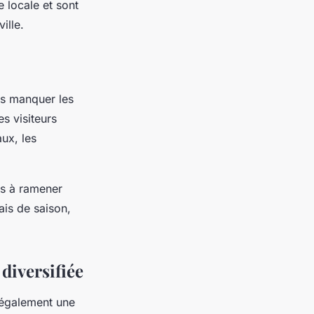
 locale et sont
ille.
as manquer les
s visiteurs
ux, les
es à ramener
is de saison,
diversifiée
t également une