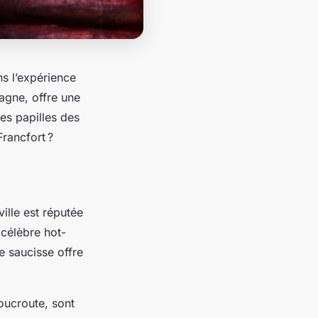
ns l’expérience
magne, offre une
es papilles des
rancfort ?
ville est réputée
 célèbre hot-
e saucisse offre
oucroute, sont