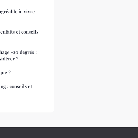
 agréable à vivre
enfaits et conseils
hage -20 degrés :
sidérer ?
ique ?
g : conseils et