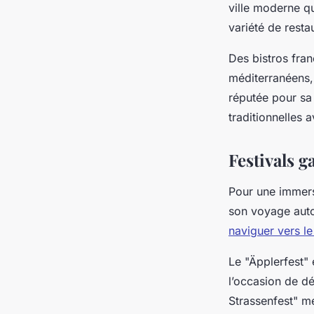
ville moderne q
variété de rest
Des bistros fran
méditerranéens, 
réputée pour sa 
traditionnelles 
Festivals 
Pour une immersi
son voyage autou
naviguer vers le
Le "Äpplerfest" 
l’occasion de d
Strassenfest" m