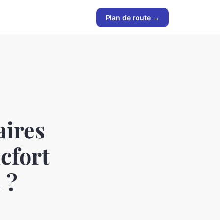
Plan de route →
aires
cfort
 ?