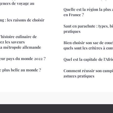
gences de voyage au
Quelle est la région la plus
en France ?
g : les raisons de choisir
Saut en parachute : types, bi
pratiques
'histoire culinaire de
rez les saveurs
Bien choisir son sac de couc
 la métropole allemande
quels sont les critères à con
leur pays du monde 2022 ?
Quel est la capitale de l'Afr
e plus belle au monde ?
Comment réussir son campin
astuces pratiques