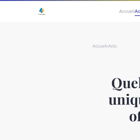
Accueil
Ac
Accueil
›
Actu
Quel
uniq
o