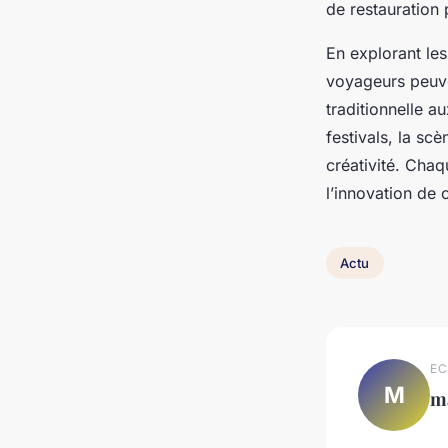
de restauration 
En explorant les
voyageurs peuve
traditionnelle a
festivals, la scè
créativité. Chaq
l’innovation de 
Actu
EC
M
m