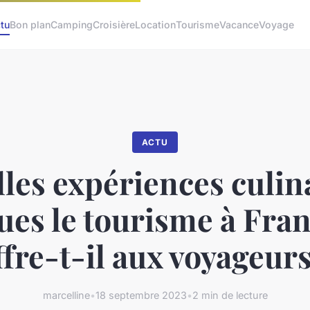
tu
Bon plan
Camping
Croisière
Location
Tourisme
Vacance
Voyage
ACTU
les expériences culin
ues le tourisme à Fran
ffre-t-il aux voyageurs
marcelline
•
18 septembre 2023
•
2 min de lecture